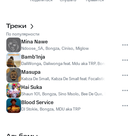
Поделиться
Слушать
Нравится
Треки
По популярности
Mina Nawe
Ndoose_SA
,
Bongza
,
Ciniso
,
Miglow
Bamb'Inja
DaliWonga
,
Daliwonga feat. Mdu aka TRP, Bongza
,
Bongza
,
MD
Masupa
Kabza De Small
,
Kabza De Small feat. Focalistic, Madumane, Bo
Hai Suka
Shaun 101
,
Bongza
,
Sino Msolo
,
Bee De Que
,
Shaun 101 feat. 
Blood Service
DJ Stokie
,
Bongza
,
MDU aka TRP