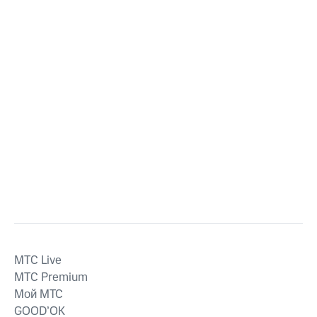
MTС Live
MTС Premium
Мой МТС
GOOD’OK