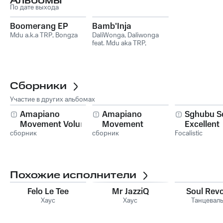
Альбомы
По дате выхода
Boomerang EP
Bamb'Inja
Mdu a.k.a TRP
,
Bongza
DaliWonga
,
Daliwonga
feat. Mdu aka TRP,
Bongza
,
Bongza
,
MDU
aka TRP
Сборники
Участие в других альбомах
Amapiano
Amapiano
Sghubu S
Movement Volume
Movement
Excellent
сборник
5
сборник
Focalistic
Похожие исполнители
Felo Le Tee
Mr JazziQ
Soul Revo
Хаус
Хаус
Танцевал