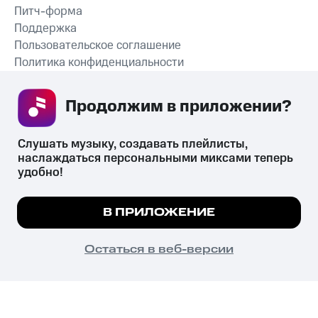
Питч-форма
Поддержка
Пользовательское соглашение
Политика конфиденциальности
Рекомендательные технологии
Продолжим в приложении? 
СКАЧАТЬ ПРИЛОЖЕНИЕ
Слушать музыку, создавать плейлисты, 
наслаждаться персональными миксами теперь 
удобно!
Незаконное потребление наркотических средств,
психотропных веществ, их аналогов причиняет вред здоровью,
Мы используем куки, чтобы на сайте все
В ПРИЛОЖЕНИЕ
их незаконный оборот запрещён и влечёт установленную
работало.
Подробнее
законодательством ответственность.
© 2026 ООО «КИОН».
ПОНЯТНО
Остаться в веб-версии
Все права защищены
18+
Главная
В приложение
Избранное