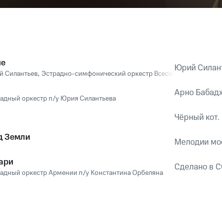
ие
Юрий Силант
й Силантьев
,
Эстрадно-симфонический оркестр Всесоюзного радио и
Арно Бабадж
адный оркестр п/у Юрия Силантьева
Чёрный кот.
д Земли
Мелодии мо
ари
Сделано в С
адный оркестр Армении п/у Константина Орбеляна