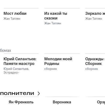
Мост любви
Из какой ты
Зеркало 
сказки
Жан Татлян
Жан Татлян
Жан Татлян
ьбомах
Юрий Силантьев:
Мелодии моей
Однажды 
Памяти маэстро
Родины
Сборник
эстрадных
Юрий Силантьев
,
сборник
сборник
Эстрадно-
симфонический
оркестр Всесоюзного
радио и Центрального
телевидения
сполнители
Ян Френкель
Вероника
Орэ