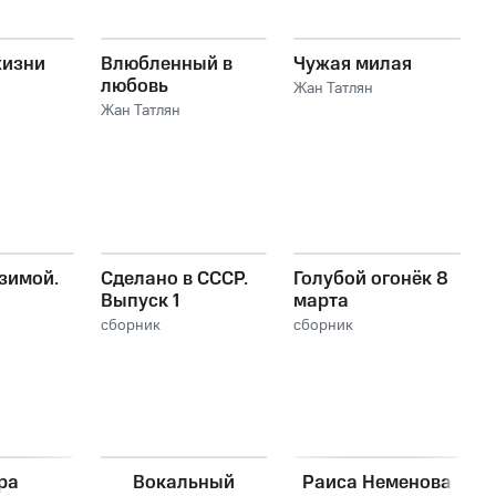
жизни
Влюбленный в
Чужая милая
любовь
Жан Татлян
Жан Татлян
зимой.
Сделано в СССР.
Голубой огонёк 8
Выпуск 1
марта
 песен
сборник
сборник
ра
Вокальный
Раиса Неменова