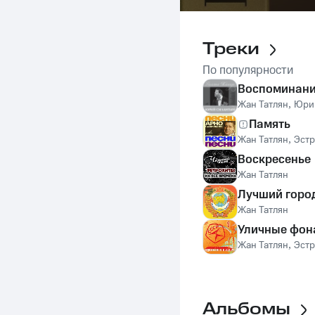
Треки
По популярности
Воспоминан
Жан Татлян
,
Юри
Память
Жан Татлян
,
Эстр
Воскресенье
Жан Татлян
Лучший горо
Жан Татлян
Уличные фон
Жан Татлян
,
Эстр
Альбомы