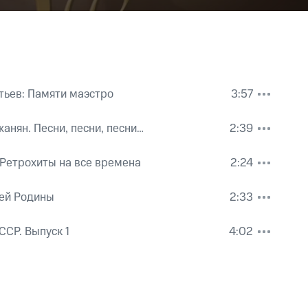
ьев: Памяти маэстро
3:57
 Центрального телевидения
анян. Песни, песни, песни…
2:39
 Ретрохиты на все времена
2:24
ей Родины
2:33
ССР. Выпуск 1
4:02