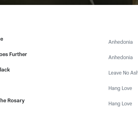
ne
Anhedonia
Goes Further
Anhedonia
Black
Leave No As
Hang Love
The Rosary
Hang Love