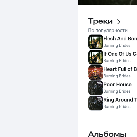
Треки
По популярности
Flesh And Bo
Burning Brides
If One Of Us 
Burning Brides
Heart Full of 
Burning Brides
Poor House
Burning Brides
Ring Around 
Burning Brides
Альбомы