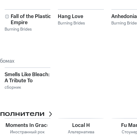
Fall of the Plastic
Hang Love
Anhedonia
Empire
Burning Brides
Burning Bride
Burning Brides
ьбомах
Smells Like Bleach:
A Tribute To
Nirvana
сборник
сполнители
Moments In Grace
Local H
Fu Ma
Иностранный рок
Альтернатива
Стоуне