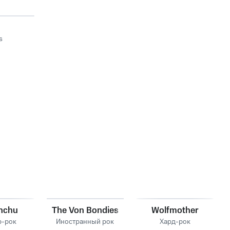
s
nchu
The Von Bondies
Wolfmother
р-рок
Иностранный рок
Хард-рок