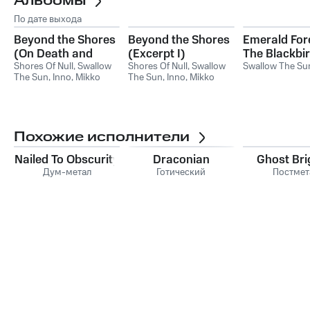
Альбомы
По дате выхода
Beyond the Shores
Beyond the Shores
Emerald For
(On Death and
(Excerpt I)
The Blackbi
Dying)
Shores Of Null
,
Swallow
Shores Of Null
,
Swallow
Swallow The Su
The Sun
,
Inno
,
Mikko
The Sun
,
Inno
,
Mikko
Kotamäki
,
Elisabetta
Kotamäki
,
Elisabetta
Marchetti
,
Thomas A. G.
Marchetti
Jensen
Похожие исполнители
Nailed To Obscurity
Draconian
Ghost Br
Дум-метал
Готический
Постмет