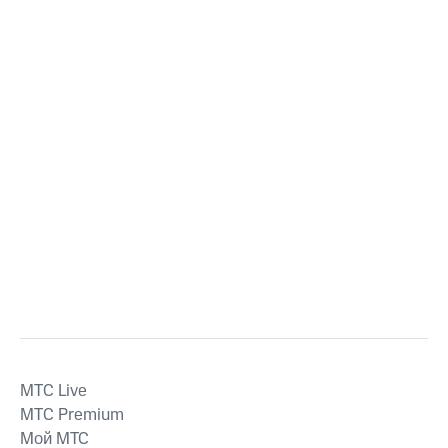
MTС Live
MTС Premium
Мой МТС