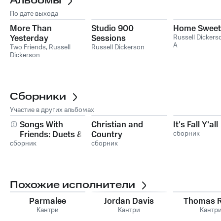
Альбомы
По дате выхода
More Than
Studio 900
Home Sweet
Yesterday
Sessions
Russell Dickers
A
Two Friends
,
Russell
Russell Dickerson
Dickerson
Сборники
Участие в других альбомах
Songs With
Christian and
It's Fall Y'all
Friends: Duets &
Country
сборник
сборник
More 2023
сборник
Похожие исполнители
Parmalee
Jordan Davis
Thomas R
Кантри
Кантри
Кантр