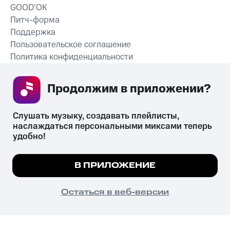
GOOD’OK
Питч-форма
Поддержка
Пользовательское соглашение
Политика конфиденциальности
Рекомендательные технологии
Продолжим в приложении? 
СКАЧАТЬ ПРИЛОЖЕНИЕ
Слушать музыку, создавать плейлисты, 
наслаждаться персональными миксами теперь 
удобно!
Незаконное потребление наркотических средств,
психотропных веществ, их аналогов причиняет вред здоровью,
Мы используем куки, чтобы на сайте все
В ПРИЛОЖЕНИЕ
их незаконный оборот запрещён и влечёт установленную
работало.
Подробнее
законодательством ответственность.
© 2026 ООО «КИОН».
ПОНЯТНО
Остаться в веб-версии
Все права защищены
18+
Главная
В приложение
Избранное