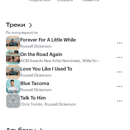
Поделиться
Слушать
Нравится
Треки
По популярности
Forever For A Little While
Russell Dickerson
On the Road Again
ACM Awards New Artist Nominees
,
Willie Nelson
,
Ingrid Andre
Love You Like I Used To
Russell Dickerson
Blue Tacoma
Russell Dickerson
Talk To Him
Chris Tomlin
,
Russell Dickerson