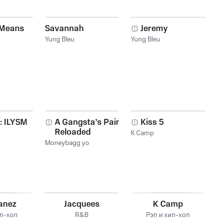
 Means
Savannah
Jeremy
Yung Bleu
Yung Bleu
: ILYSM
A Gangsta’s Pain:
Kiss 5
Reloaded
K Camp
Moneybagg yo
anez
Jacquees
K Camp
ип-хоп
R&B
Рэп и хип-хоп