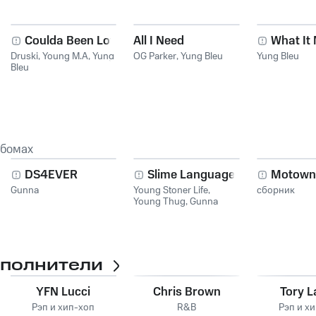
Coulda Been Love
All I Need
What It
Druski
,
Young M.A
,
Yung
OG Parker
,
Yung Bleu
Yung Bleu
Bleu
ьбомах
DS4EVER
Slime Language 2
Motown
Gunna
Young Stoner Life
,
сборник
Young Thug
,
Gunna
сполнители
YFN Lucci
Chris Brown
Tory L
Рэп и хип-хоп
R&B
Рэп и х