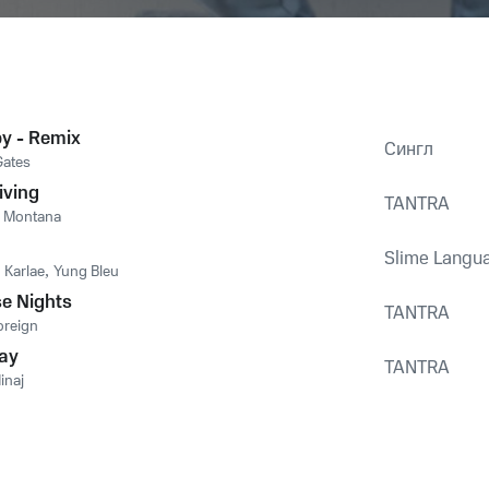
y - Remix
Сингл
Gates
iving
TANTRA
 Montana
Slime Langu
,
Karlae
,
Yung Bleu
e Nights
TANTRA
oreign
Way
TANTRA
inaj