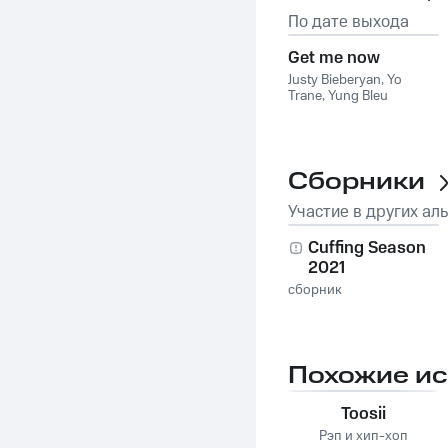
По дате выхода
Get me now
Justy Bieberyan
,
Yo
Trane
,
Yung Bleu
Сборники
Участие в других ал
Cuffing Season
2021
сборник
Похожие и
Toosii
Рэп и хип-хоп