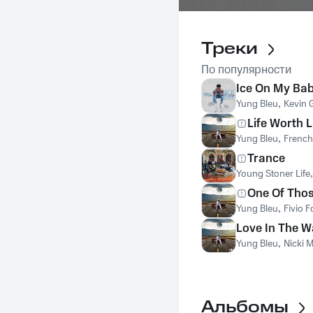
Треки
По популярности
Ice On My Bab
Yung Bleu
,
Kevin 
Life Worth L
Yung Bleu
,
French
Trance
Young Stoner Life
One Of Thos
Yung Bleu
,
Fivio F
Love In The 
Yung Bleu
,
Nicki M
Альбомы