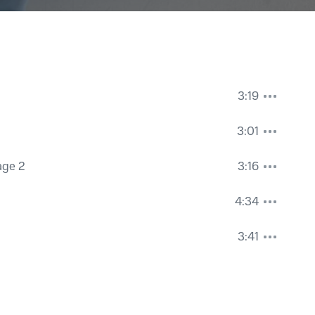
3:19
3:01
age 2
3:16
4:34
3:41