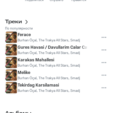
Поделиться
Слушать
Нравится
Треки
По популярности
Ferace
Burhan Öçal
,
The Trakya All Stars
,
Smadj
Gures Havasi / Davullarim Calar Caydan Asagi
Burhan Öçal
,
The Trakya All Stars
,
Smadj
Karakas Mahallesi
Burhan Öçal
,
The Trakya All Stars
,
Smadj
Melike
Burhan Öçal
,
The Trakya All Stars
,
Smadj
Tekirdag Karsilamasi
Burhan Öçal
,
The Trakya All Stars
,
Smadj