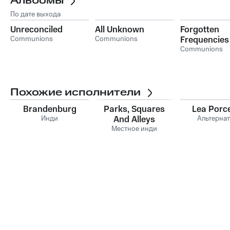
Альбомы
По дате выхода
Unreconciled
All Unknown
Forgotten
Communions
Communions
Frequencies
Communions
Похожие исполнители
Brandenburg
Parks, Squares
Lea Porce
Инди
And Alleys
Альтерна
Местное инди