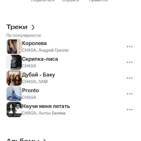
Поделиться
Слушать
Нравится
Треки
По популярности
Королева
CHAGA
,
Андрей Гризли
Скрипка-лиса
CHAGA
Дубай - Баку
CHAGA
,
SABI
Pronto
CHAGA
Научи меня летать
CHAGA
,
Антон Беляев