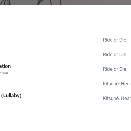
Ride or Die
o
Ride or Die
ation
Ride or Die
Esso
Kitsuné: Hea
e (Lullaby)
Kitsuné: Hea