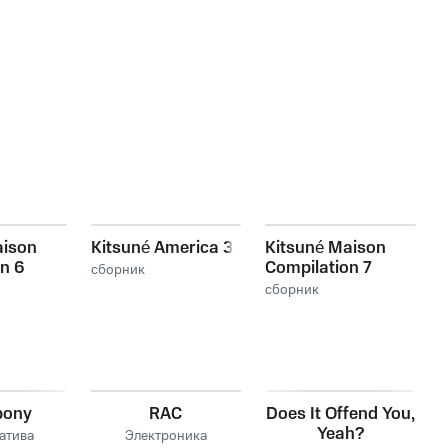
aison
Kitsuné America 3
Kitsuné Maison
n 6
Compilation 7
сборник
сборник
pony
RAC
Does It Offend You,
Yeah?
атива
Электроника