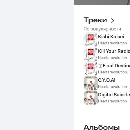
Треки
По популярности
Kishi Kaisei
Heartsrevolution
Kill Your Radi
Heartsrevolution
Final Destin
Heartsrevolution
,
C.Y.O.A!
Heartsrevolution
Digital Suicid
Heartsrevolution
Альбомы