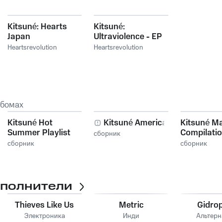
Kitsuné: Hearts
Kitsuné:
Japan
Ultraviolence - EP
Heartsrevolution
Heartsrevolution
ьбомах
Kitsuné Hot
Kitsuné America 2
Kitsuné M
Summer Playlist
Compilatio
сборник
сборник
сборник
сполнители
Thieves Like Us
Metric
Gidro
Электроника
Инди
Альтерн