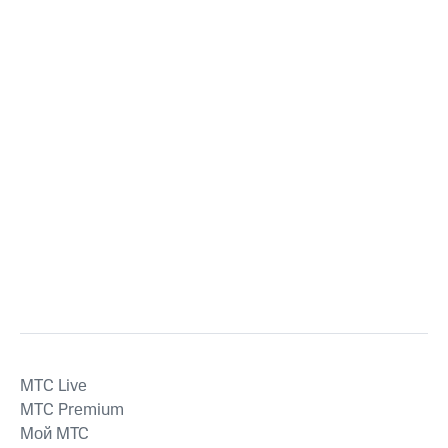
MTС Live
MTС Premium
Мой МТС