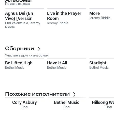
Альбомы
По дате выхода
Agnus Dei (En
Live in the Prayer
More
Vivo) [Versión
Room
Jeremy Riddle
Bilingüe]
Emi Valenzuela
,
Jeremy
Jeremy Riddle
Riddle
Сборники
Участие в других альбомах
Be Lifted High
Have It All
Starlight
Bethel Music
Bethel Music
Bethel Music
Похожие исполнители
Cory Asbury
Bethel Music
Hillsong W
Поп
Поп
Поп