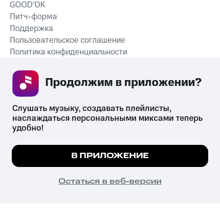
GOOD’OK
Питч-форма
Поддержка
Пользовательское соглашение
Политика конфиденциальности
Рекомендательные технологии
Продолжим в приложении? 
СКАЧАТЬ ПРИЛОЖЕНИЕ
Слушать музыку, создавать плейлисты, 
наслаждаться персональными миксами теперь 
удобно!
Незаконное потребление наркотических средств,
психотропных веществ, их аналогов причиняет вред здоровью,
Мы используем куки, чтобы на сайте все
В ПРИЛОЖЕНИЕ
их незаконный оборот запрещён и влечёт установленную
работало.
Подробнее
законодательством ответственность.
© 2026 ООО «КИОН».
ПОНЯТНО
Остаться в веб-версии
Все права защищены
18+
Главная
В приложение
Избранное