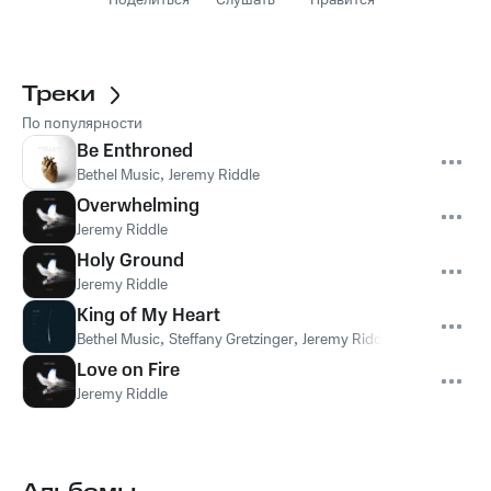
Поделиться
Слушать
Нравится
Треки
По популярности
Be Enthroned
Bethel Music
,
Jeremy Riddle
Overwhelming
Jeremy Riddle
Holy Ground
Jeremy Riddle
King of My Heart
Bethel Music
,
Steffany Gretzinger
,
Jeremy Riddle
Love on Fire
Jeremy Riddle