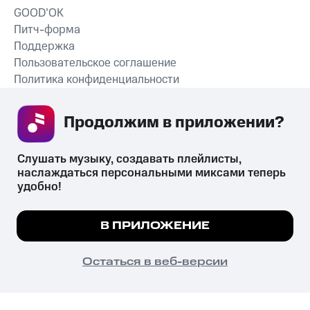
GOOD’OK
Питч-форма
Поддержка
Пользовательское соглашение
Политика конфиденциальности
Рекомендательные технологии
Продолжим в приложении? 
СКАЧАТЬ ПРИЛОЖЕНИЕ
Слушать музыку, создавать плейлисты, 
наслаждаться персональными миксами теперь 
удобно!
Незаконное потребление наркотических средств,
психотропных веществ, их аналогов причиняет вред здоровью,
Мы используем куки, чтобы на сайте все
В ПРИЛОЖЕНИЕ
их незаконный оборот запрещён и влечёт установленную
работало.
Подробнее
законодательством ответственность.
© 2026 ООО «КИОН».
ПОНЯТНО
Остаться в веб-версии
Все права защищены
18+
Главная
В приложение
Избранное