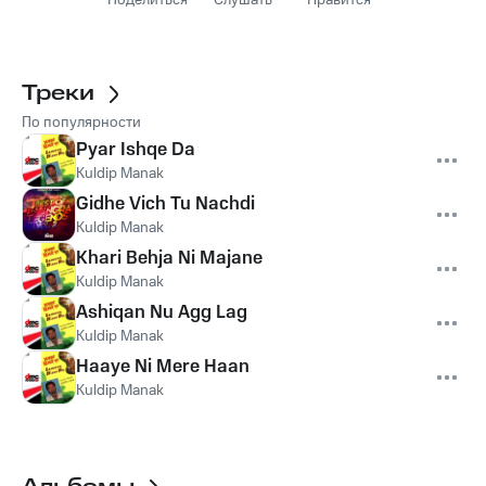
Поделиться
Слушать
Нравится
Треки
По популярности
Pyar Ishqe Da
Kuldip Manak
Gidhe Vich Tu Nachdi
Kuldip Manak
Khari Behja Ni Majane
Kuldip Manak
Ashiqan Nu Agg Lag
Kuldip Manak
Haaye Ni Mere Haan
Kuldip Manak