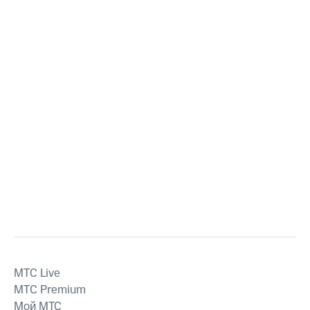
MTС Live
MTС Premium
Мой МТС