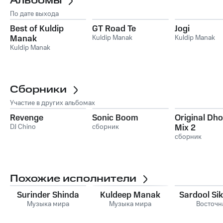
Альбомы
По дате выхода
Best of Kuldip
GT Road Te
Jogi
Manak
Kuldip Manak
Kuldip Manak
Kuldip Manak
Сборники
Участие в других альбомах
Revenge
Sonic Boom
Original Dho
DJ Chino
сборник
Mix 2
сборник
Похожие исполнители
Surinder Shinda
Kuldeep Manak
Sardool Si
Музыка мира
Музыка мира
Восточн