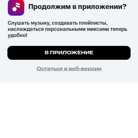
Продолжим в приложении? 
СКАЧАТЬ ПРИЛОЖЕНИЕ
Слушать музыку, создавать плейлисты, 
наслаждаться персональными миксами теперь 
удобно!
Незаконное потребление наркотических средств,
психотропных веществ, их аналогов причиняет вред здоровью,
Мы используем куки, чтобы на сайте все
В ПРИЛОЖЕНИЕ
их незаконный оборот запрещён и влечёт установленную
работало.
Подробнее
законодательством ответственность.
© 2026 ООО «КИОН».
ПОНЯТНО
Остаться в веб-версии
Все права защищены
18+
Главная
В приложение
Избранное