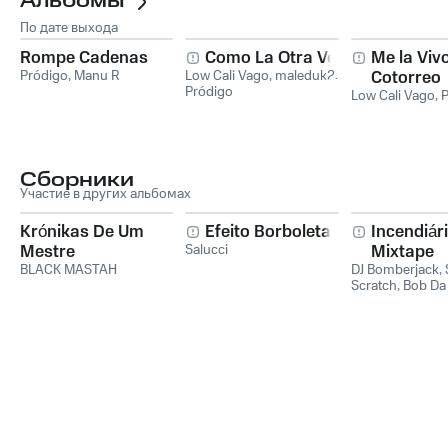
Альбомы
По дате выхода
Rompe Cadenas
Como La Otra Vez
Me la Viv
Pródigo
,
Manu R
Low Cali Vago
,
maleduk2
,
Cotorreo
Pródigo
Low Cali Vago
,
P
Сборники
Участие в других альбомах
Krónikas De Um
Efeito Borboleta
Incendiár
Mestre
Salucci
Mixtape
BLACK MASTAH
DJ Bomberjack
,
Scratch
,
Bob Da
Sense