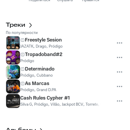
Поделиться
Слушать
Нравится
Треки
По популярности
Freestyle Sesion
JAZATK
,
Drago
,
Pródigo
Tropadoband#2
Pródigo
Determinado
Pródigo
,
Cubbano
As Marcas
Pródigo
,
Grand D.PA
Cash Rules Cypher #1
Silva G
,
Pródigo
,
Vilão
,
Jackpot BCV
,
Torrete
,
FdAN