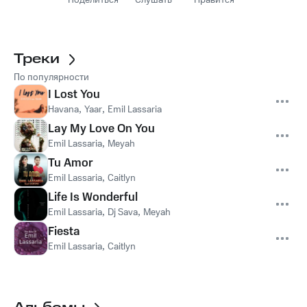
Поделиться
Слушать
Нравится
Треки
По популярности
I Lost You
Havana
,
Yaar
,
Emil Lassaria
Lay My Love On You
Emil Lassaria
,
Meyah
Tu Amor
Emil Lassaria
,
Caitlyn
Life Is Wonderful
Emil Lassaria
,
Dj Sava
,
Meyah
Fiesta
Emil Lassaria
,
Caitlyn