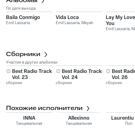
Альбомы
По дате выхода
Baila Conmigo
Vida Loca
Lay My Love
Emil Lassaria
Emil Lassaria
,
Meyah
You
Emil Lassaria
,
M
Сборники
Участие в других альбомах
Best Radio Tracks,
Best Radio Tracks,
Best Radi
Vol. 23
Vol. 24
Vol. 26
сборник
сборник
сборник
Похожие исполнители
INNA
Allexinno
Laurentiu
Танцевальная
Танцевальная
Поп