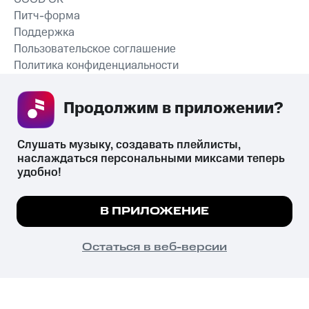
Питч-форма
Поддержка
Пользовательское соглашение
Политика конфиденциальности
Рекомендательные технологии
Продолжим в приложении? 
СКАЧАТЬ ПРИЛОЖЕНИЕ
Слушать музыку, создавать плейлисты, 
наслаждаться персональными миксами теперь 
удобно!
Незаконное потребление наркотических средств,
психотропных веществ, их аналогов причиняет вред здоровью,
Мы используем куки, чтобы на сайте все
В ПРИЛОЖЕНИЕ
их незаконный оборот запрещён и влечёт установленную
работало.
Подробнее
законодательством ответственность.
© 2026 ООО «КИОН».
ПОНЯТНО
Остаться в веб-версии
Все права защищены
18+
Главная
В приложение
Избранное