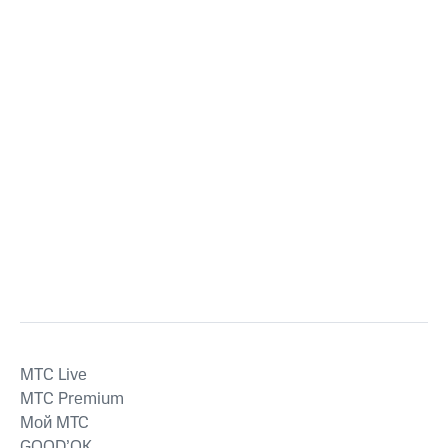
MTС Live
MTС Premium
Мой МТС
GOOD’OK