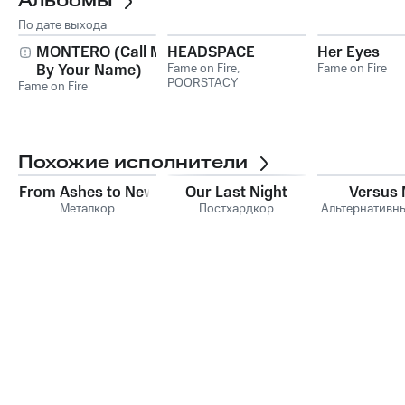
Альбомы
По дате выхода
MONTERO (Call Me
HEADSPACE
Her Eyes
By Your Name)
Fame on Fire
,
Fame on Fire
POORSTACY
Fame on Fire
Похожие исполнители
From Ashes to New
Our Last Night
Versus
Металкор
Постхардкор
Альтернативн