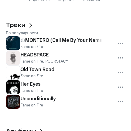
Поделиться
Слушать
Нравится
Треки
По популярности
MONTERO (Call Me By Your Name)
Fame on Fire
HEADSPACE
Fame on Fire
,
POORSTACY
Old Town Road
Fame on Fire
Her Eyes
Fame on Fire
Unconditionally
Fame on Fire