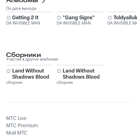
Альбомы
По дате выхода
Getting 2 It
"Gang Signs"
Toldyall
DA INVISIBLE MAN
DA INVISIBLE MAN
DA INVISIBLE M
Сборники
Участие в других альбомах
Land Without
Land Without
Shadows Blood
Shadows Blood
сборник
Thirst - The
сборник
Thirst - The
Soundtrack Vol. 1
Soundtrack, Vol. 2
MTС Live
MTС Premium
Мой МТС