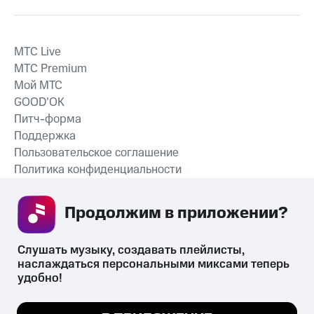
MTС Live
MTС Premium
Мой МТС
GOOD’OK
Питч-форма
Поддержка
Пользовательское соглашение
Политика конфиденциальности
Рекомендательные технологии
Продолжим в приложении? 
СКАЧАТЬ ПРИЛОЖЕНИЕ
Слушать музыку, создавать плейлисты, 
наслаждаться персональными миксами теперь 
удобно!
Незаконное потребление наркотических средств,
психотропных веществ, их аналогов причиняет вред здоровью,
Мы используем куки, чтобы на сайте все