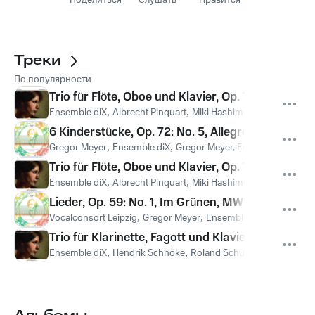
Поделиться
Слушать
Нравится
Треки
По популярности
Trio für Flöte, Oboe und Klavier, Op. 74: II. Andan
Ensemble diX
,
Albrecht Pinquart
,
Miki Hashimoto
,
Ensemble Di
6 Kinderstücke, Op. 72: No. 5, Allegro assai, MW
Gregor Meyer
,
Ensemble diX
,
Gregor Meyer, Ensemble Dix
,
Фе
Trio für Flöte, Oboe und Klavier, Op. 74: III. Allegr
Ensemble diX
,
Albrecht Pinquart
,
Miki Hashimoto
,
Ensemble Di
Lieder, Op. 59: No. 1, Im Grünen, MWV F8
Vocalconsort Leipzig
,
Gregor Meyer
,
Ensemble diX
,
Gregor Mey
Trio für Klarinette, Fagott und Klavier, Op. 75: I. A
Ensemble diX
,
Hendrik Schnöke
,
Roland Schulenburg
,
Miki H