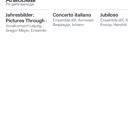
Альбомы
По дате выхода
Jahresbilder:
Concerto italiano
Jubiloso
Pictures Through a
Ensemble diX
,
Антонио
Ensemble diX
,
A
Вивальди
,
Johann
Knoop
,
Hendrik
Year
Vocalconsort Leipzig
,
Sebastian Bach
Albrecht Pinqua
Gregor Meyer
,
Ensemble
Roland Schulen
diX
,
Gregor Meyer,
Miki Hashimoto
Vocalconsort Leipzig,
Ensemble diX
,
Феликс
Мендельсон