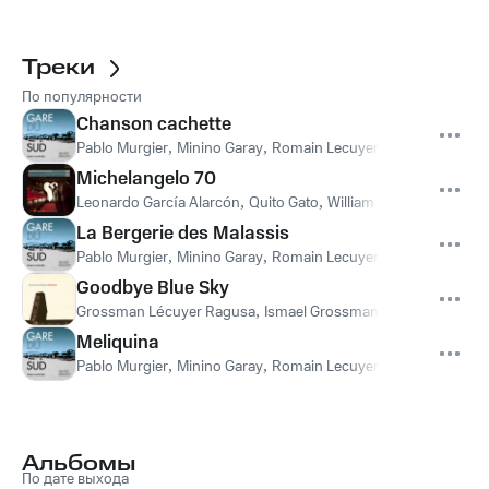
Треки
По популярности
Chanson cachette
Pablo Murgier
,
Minino Garay
,
Romain Lecuyer
,
Simone Tolom
Michelangelo 70
Leonardo García Alarcón
,
Quito Gato
,
William Sabatier
,
Romain
La Bergerie des Malassis
Pablo Murgier
,
Minino Garay
,
Romain Lecuyer
,
Simone Tolom
Goodbye Blue Sky
Grossman Lécuyer Ragusa
,
Ismael Grossman
,
Romain Lecuye
Meliquina
Pablo Murgier
,
Minino Garay
,
Romain Lecuyer
,
Simone Tolom
Альбомы
По дате выхода