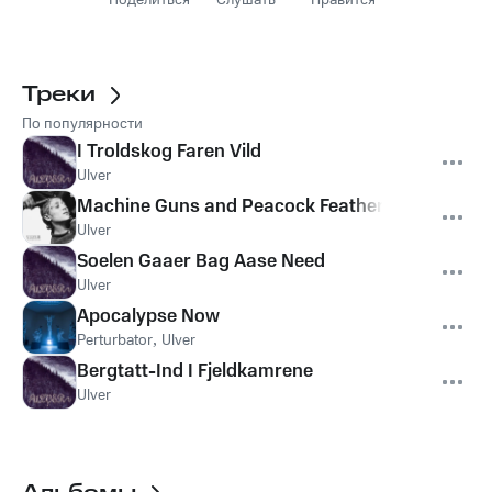
Поделиться
Слушать
Нравится
Треки
По популярности
I Troldskog Faren Vild
Ulver
Machine Guns and Peacock Feathers
Ulver
Soelen Gaaer Bag Aase Need
Ulver
Apocalypse Now
Perturbator
,
Ulver
Bergtatt-Ind I Fjeldkamrene
Ulver