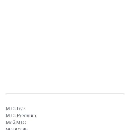
MTС Live
MTС Premium
Мой МТС
GOOD’OK