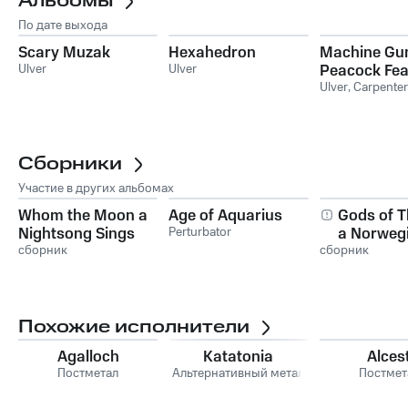
Альбомы
По дате выхода
Scary Muzak
Hexahedron
Machine Gu
Ulver
Ulver
Peacock Fea
Ulver
,
Carpenter
Сборники
Участие в других альбомах
Whom the Moon a
Age of Aquarius
Gods of T
Nightsong Sings
Perturbator
a Norweg
сборник
сборник
Tribute to
Похожие исполнители
Agalloch
Katatonia
Alces
Постметал
Альтернативный метал
Постмет