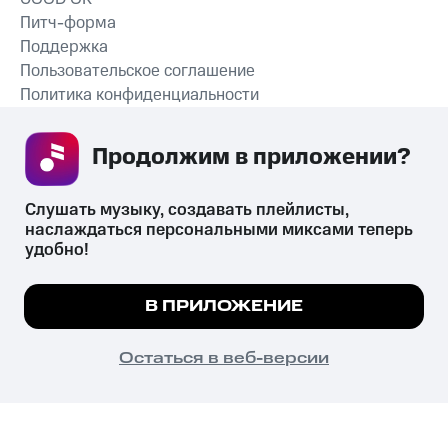
Питч-форма
Поддержка
Пользовательское соглашение
Политика конфиденциальности
Рекомендательные технологии
Продолжим в приложении? 
СКАЧАТЬ ПРИЛОЖЕНИЕ
Слушать музыку, создавать плейлисты, 
наслаждаться персональными миксами теперь 
удобно!
Незаконное потребление наркотических средств,
психотропных веществ, их аналогов причиняет вред здоровью,
Мы используем куки, чтобы на сайте все
В ПРИЛОЖЕНИЕ
их незаконный оборот запрещён и влечёт установленную
работало.
Подробнее
законодательством ответственность.
© 2026 ООО «КИОН».
ПОНЯТНО
Остаться в веб-версии
Все права защищены
18+
Главная
В приложение
Избранное