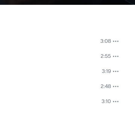
3:08
2:55
3:19
2:48
3:10