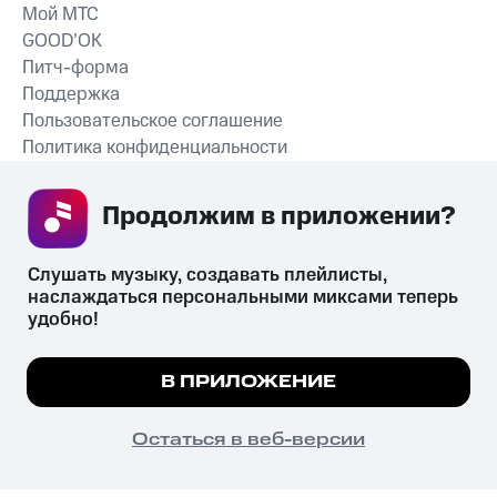
Мой МТС
GOOD’OK
Питч-форма
Поддержка
Пользовательское соглашение
Политика конфиденциальности
Рекомендательные технологии
Продолжим в приложении? 
СКАЧАТЬ ПРИЛОЖЕНИЕ
Слушать музыку, создавать плейлисты, 
наслаждаться персональными миксами теперь 
удобно!
Незаконное потребление наркотических средств,
психотропных веществ, их аналогов причиняет вред здоровью,
Мы используем куки, чтобы на сайте все
В ПРИЛОЖЕНИЕ
их незаконный оборот запрещён и влечёт установленную
работало.
Подробнее
законодательством ответственность.
© 2026 ООО «КИОН».
ПОНЯТНО
Остаться в веб-версии
Все права защищены
18+
Главная
В приложение
Избранное