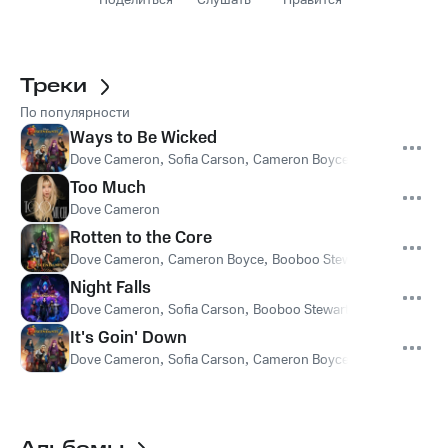
Поделиться
Слушать
Нравится
Треки
По популярности
Ways to Be Wicked
Dove Cameron
,
Sofia Carson
,
Cameron Boyce
,
Booboo Stewar
Too Much
Dove Cameron
Rotten to the Core
Dove Cameron
,
Cameron Boyce
,
Booboo Stewart
,
Sofia Carso
Night Falls
Dove Cameron
,
Sofia Carson
,
Booboo Stewart
,
Cameron Boyc
It's Goin' Down
Dove Cameron
,
Sofia Carson
,
Cameron Boyce
,
Booboo Stewar