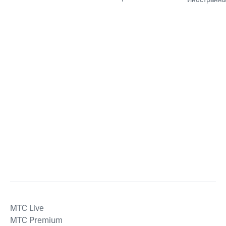
MTС Live
MTС Premium