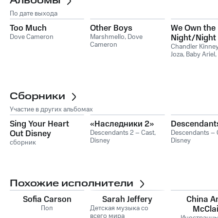
Альбомы
По дате выхода
Too Much
Other Boys
We Own the
Dove Cameron
Marshmello
,
Dove
Night/Night 
Cameron
Mashup
Chandler Kinne
Joza
,
Baby Ariel
,
Cameron
,
Sofia
Booboo Stewart
Сборники
Участие в других альбомах
Sing Your Heart
«Наследники 2»
Descendant
Out Disney
Descendants 2 – Cast
,
Descendants – 
Disney
Disney
сборник
Похожие исполнители
Sofia Carson
Sarah Jeffery
China A
Поп
Детская музыка со
McCla
всего мира
Иностранны