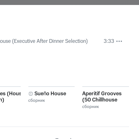
ouse (Executive After Dinner Selection)
3:33
bes (House
Sueño House
Aperitif Grooves
n)
(50 Chillhouse
сборник
Vibes)
сборник