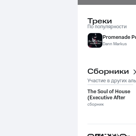
Треки
По популярности
Promenade P
Dann Markus
Сборники
Участие в других ал
The Soul of House
(Executive After
Dinner Selection)
сборник