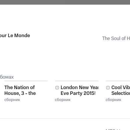
our Le Monde
The Soul of H
ьбомах
The Nation of
London New Years
Cool Vi
House, 3 - the
Eve Party 2015!
Selectio
Finest House
сборник
сборник
сборник
Music, Selected for
You