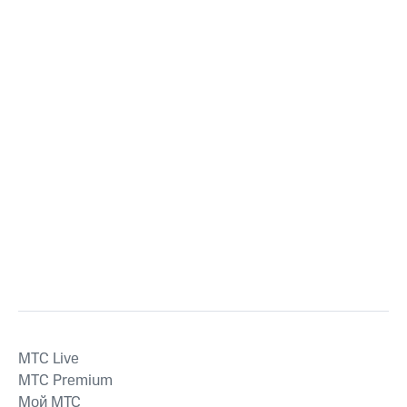
MTС Live
MTС Premium
Мой МТС