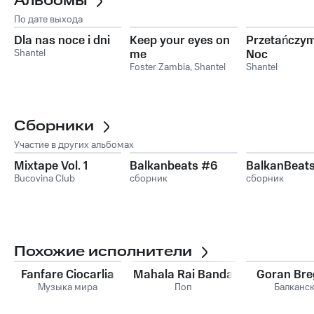
Альбомы
По дате выхода
Dla nas noce i dni
Keep your eyes on
Przetańczym
Shantel
me
Noc
Foster Zambia
,
Shantel
Shantel
Сборники
Участие в других альбомах
Mixtape Vol. 1
Balkanbeats #6
BalkanBeat
Bucovina Club
сборник
сборник
Похожие исполнители
Fanfare Ciocarlia
Mahala Rai Banda
Goran Bre
Музыка мира
Поп
Балканс