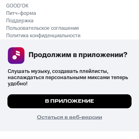
GOOD’OK
Питч-форма
Поддержка
Пользовательское соглашение
Политика конфиденциальности
Рекомендательные технологии
Продолжим в приложении? 
СКАЧАТЬ ПРИЛОЖЕНИЕ
Слушать музыку, создавать плейлисты, 
наслаждаться персональными миксами теперь 
удобно!
Незаконное потребление наркотических средств,
психотропных веществ, их аналогов причиняет вред здоровью,
Мы используем куки, чтобы на сайте все
В ПРИЛОЖЕНИЕ
их незаконный оборот запрещён и влечёт установленную
работало.
Подробнее
законодательством ответственность.
© 2026 ООО «КИОН».
ПОНЯТНО
Остаться в веб-версии
Все права защищены
18+
Главная
В приложение
Избранное