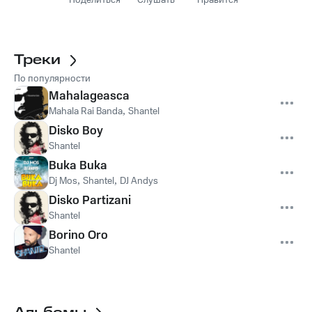
Поделиться
Слушать
Нравится
Треки
По популярности
Mahalageasca
Mahala Rai Banda
,
Shantel
Disko Boy
Shantel
Buka Buka
Dj Mos
,
Shantel
,
DJ Andys
Disko Partizani
Shantel
Borino Oro
Shantel