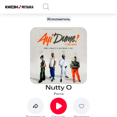
Исполнитель
Nutty O
Регги