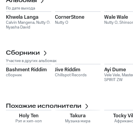
Альбомы
По дате выхода
Khwela Langa
CornerStone
Wale Wale
Calvin Mangena
,
Nutty O
,
Nutty O
Nutty O
,
Shinso
Nyasha David
Сборники
Участие в других альбомах
Bashment Riddim
Jive Riddim
Ayi Dume
сборник
Chillspot Records
Vele Vele
,
Maste
SPIRIT ZW
Похожие исполнители
Holy Ten
Takura
Tocky V
Рэп и хип-хоп
Музыка мира
Африканс