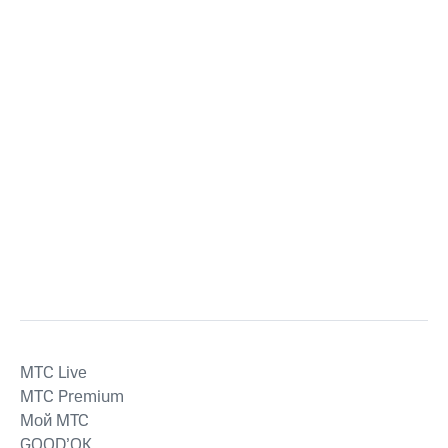
MTС Live
MTС Premium
Мой МТС
GOOD’OK