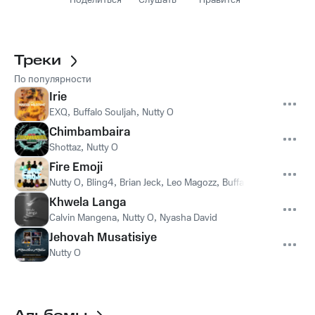
Поделиться
Слушать
Нравится
Треки
По популярности
Irie
EXQ
,
Buffalo Souljah
,
Nutty O
Chimbambaira
Shottaz
,
Nutty O
Fire Emoji
Nutty O
,
Bling4
,
Brian Jeck
,
Leo Magozz
,
Buffalo Souljah
,
M Kill
Khwela Langa
Calvin Mangena
,
Nutty O
,
Nyasha David
Jehovah Musatisiye
Nutty O