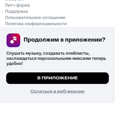
Питч-форма
Поддержка
Пользовательское соглашение
Политика конфиденциальности
Рекомендательные технологии
Продолжим в приложении? 
СКАЧАТЬ ПРИЛОЖЕНИЕ
Слушать музыку, создавать плейлисты, 
наслаждаться персональными миксами теперь 
удобно!
Незаконное потребление наркотических средств,
психотропных веществ, их аналогов причиняет вред здоровью,
Мы используем куки, чтобы на сайте все
В ПРИЛОЖЕНИЕ
их незаконный оборот запрещён и влечёт установленную
работало.
Подробнее
законодательством ответственность.
© 2026 ООО «КИОН».
ПОНЯТНО
Остаться в веб-версии
Все права защищены
18+
Главная
В приложение
Избранное