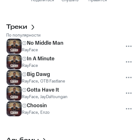
Поделиться
Слушать
Нравится
Треки
По популярности
No Middle Man
RayFace
In A Minute
RayFace
Big Dawg
RayFace
,
OTB Fastlane
Gotta Have It
RayFace
,
JayDaYoungan
Choosin
RayFace
,
Enzo