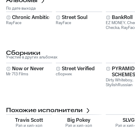
Альбомы
По дате выхода
Chronic Ambition 2
Street Soul
BankRoll
RayFace
RayFace
EZ MONEY
,
Che
Checka
,
RayFac
Сборники
Участие в других альбомах
Now or Never
Street Verified
PYRAMID
Mr 713 Films
сборник
SCHEMES 
Dirty Whiteboy
,
StylishRussian
Похожие исполнители
Travis Scott
Big Pokey
SLVG
Рэп и хип-хоп
Рэп и хип-хоп
Рэп и хип