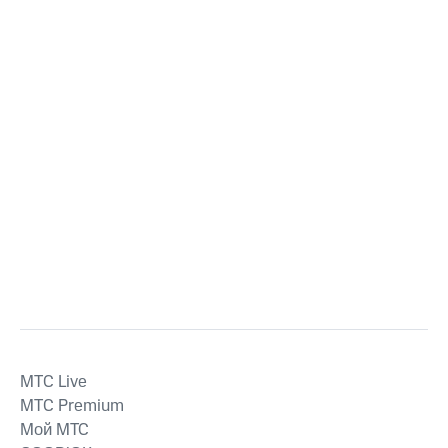
MTС Live
MTС Premium
Мой МТС