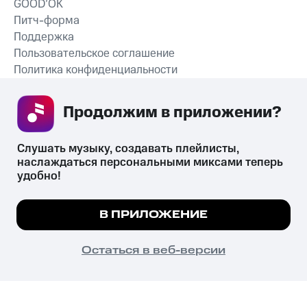
GOOD’OK
Питч-форма
Поддержка
Пользовательское соглашение
Политика конфиденциальности
Рекомендательные технологии
Продолжим в приложении? 
СКАЧАТЬ ПРИЛОЖЕНИЕ
Слушать музыку, создавать плейлисты, 
наслаждаться персональными миксами теперь 
удобно!
Незаконное потребление наркотических средств,
психотропных веществ, их аналогов причиняет вред здоровью,
Мы используем куки, чтобы на сайте все
В ПРИЛОЖЕНИЕ
их незаконный оборот запрещён и влечёт установленную
работало.
Подробнее
законодательством ответственность.
© 2026 ООО «КИОН».
ПОНЯТНО
Остаться в веб-версии
Все права защищены
18+
Главная
В приложение
Избранное