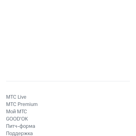
MTС Live
MTС Premium
Мой МТС
GOOD’OK
Питч-форма
Поддержка