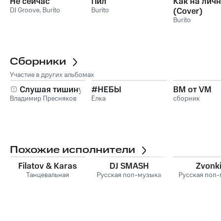
Не сейчас
Пил
Как на лич
DJ Groove
,
Burito
Burito
(Cover)
Burito
Сборники
Участие в других альбомах
Слушая тишину
#НЕБЫ
ВМ от VM
Владимир Пресняков
Ёлка
сборник
Похожие исполнители
Filatov & Karas
DJ SMASH
Zvonk
Танцевальная
Русская поп-музыка
Русская поп