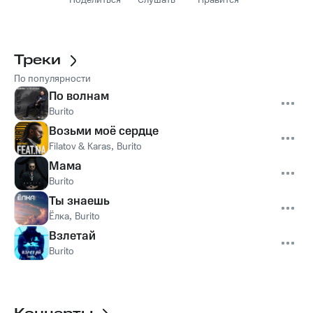
Поделиться
Слушать
Нравится
Треки
По популярности
По волнам
Burito
Возьми моё сердце
Filatov & Karas
,
Burito
Мама
Burito
Ты знаешь
Ёлка
,
Burito
Взлетай
Burito