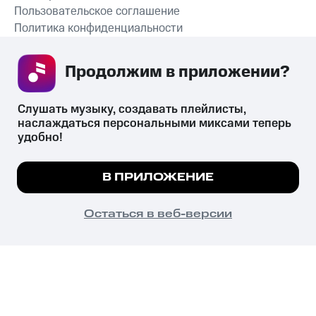
Пользовательское соглашение
Политика конфиденциальности
Рекомендательные технологии
Продолжим в приложении? 
СКАЧАТЬ ПРИЛОЖЕНИЕ
Слушать музыку, создавать плейлисты, 
наслаждаться персональными миксами теперь 
удобно!
Незаконное потребление наркотических средств,
психотропных веществ, их аналогов причиняет вред здоровью,
Мы используем куки, чтобы на сайте все
В ПРИЛОЖЕНИЕ
их незаконный оборот запрещён и влечёт установленную
работало.
Подробнее
законодательством ответственность.
© 2026 ООО «КИОН».
ПОНЯТНО
Остаться в веб-версии
Все права защищены
18+
Главная
В приложение
Избранное