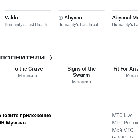
Välde
Abyssal
Abyssal M
Humanity's Last Breath
Humanity's Last Breath
Humanity's La
сполнители
To the Grave
Signs of the
Fit For An
Swarm
Металкор
Метал
Металкор
ановите приложение
MTС Live
Н Музыка
MTС Prem
Мой МТС
GOOD’OK