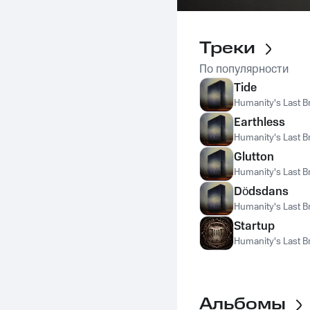
Треки
По популярности
Tide
Humanity's Last B
Earthless
Humanity's Last B
Glutton
Humanity's Last B
Dödsdans
Humanity's Last B
Startup
Humanity's Last B
Альбомы