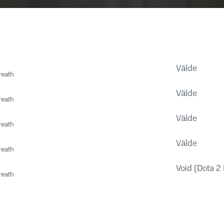
Välde
reath
Välde
reath
Välde
reath
Välde
reath
Void (Dota 2
reath