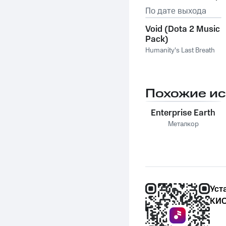
По дате выхода
Void (Dota 2 Music
Pack)
Humanity's Last Breath
Похожие и
Enterprise Earth
Металкор
Уст
КИО