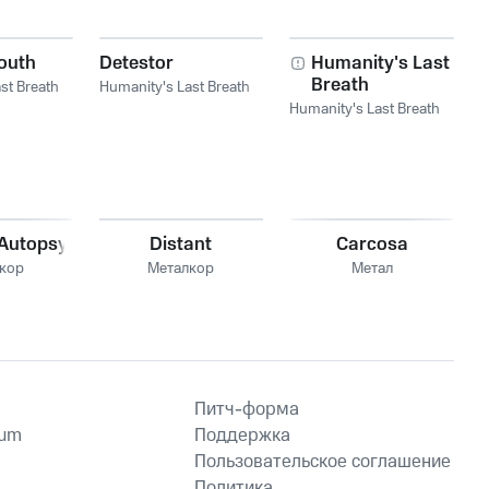
outh
Detestor
Humanity's Last
Breath
st Breath
Humanity's Last Breath
Humanity's Last Breath
 Autopsy
Distant
Carcosa
кор
Металкор
Метал
Питч-форма
ium
Поддержка
Пользовательское соглашение
Политика