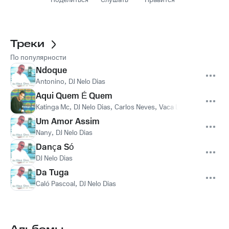
Поделиться
Слушать
Нравится
Треки
По популярности
Ndoque
Antonino
,
DJ Nelo Dias
Aqui Quem É Quem
Katinga Mc
,
DJ Nelo Dias
,
Carlos Neves
,
Vaca Louca
Um Amor Assim
Nany
,
DJ Nelo Dias
Dança Só
DJ Nelo Dias
Da Tuga
Caló Pascoal
,
DJ Nelo Dias