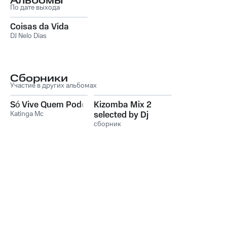
Альбомы
По дате выхода
Coisas da Vida
DJ Nelo Dias
Сборники
Участие в других альбомах
Só Vive Quem Pode
Kizomba Mix 2
Katinga Mc
selected by Dj
Danilo
сборник