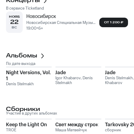
Концерты
В сервисе Ticketland
Новосибирск
НОЯБ
22
Новосибирская Специальная Музыкальная Школа
ОТ 1 200 ₽
ВС
19:00
•
6+
Альбомы
По дате выхода
Night Versions, Vol.
Jade
Jade
1
Igor Khabarov
,
Denis
Denis Stelmakh
Stelmakh
Khabarov
Denis Stelmakh
Сборники
Участие в других альбомах
Keep the Light On
Свет между строк
Tarkovsky 
TROE
Маша Матвейчук
сборник