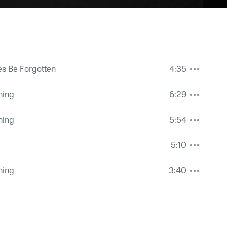
s Be Forgotten
4:35
hing
6:29
hing
5:54
5:10
hing
3:40