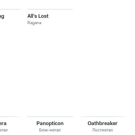
ng
All's Lost
Ragana
nra
Panopticon
Oathbreaker
етал
Блэк-метал
Постметал