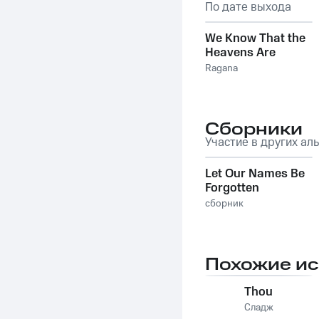
По дате выхода
We Know That the
Heavens Are
Empty
Ragana
Сборники
Участие в других ал
Let Our Names Be
Forgotten
сборник
Похожие и
Thou
Сладж