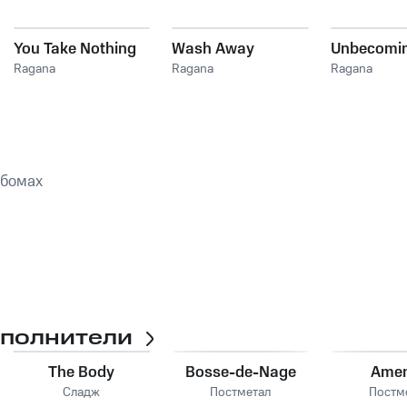
You Take Nothing
Wash Away
Unbecomi
Ragana
Ragana
Ragana
ьбомах
сполнители
The Body
Bosse-de-Nage
Ame
Сладж
Постметал
Постм