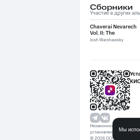
Сборники
Участие в других ал
Chaverai Nevarech
Vol. II: The
Shabbos EP
Josh Warshawsky
Уст
КИО
Незаконное потребление 
Мы испол
установленную законода
© 2026 ООО «КИОН». Вс