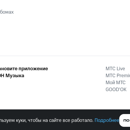
ьбомах
ановите приложение
MTС Live
Н Музыка
MTС Prem
Мой МТС
GOOD’OK
наркотических средств, психотропных веществ, их аналогов причиня
ьзуем куки, чтобы на сайте все работало.
Подробнее
ПО
тельством ответственность.
е права защищены