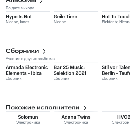
Альбомы
По дате выхода
Hype Is Not
Geile Tiere
Hot To Touc
Nicone
,
Janes
Nicone
Elekfantz
,
Nicon
Сборники
Участие в других альбомах
Armada Electronic
Bar 25 Music:
Stil vor Tale
Elements - Ibiza
Selektion 2021
Berlin - Teu
2024
сборник
сборник
сборник
Похожие исполнители
Solomun
Adana Twins
HVO
Электроника
Электроника
Электрон