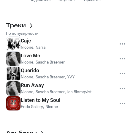
Поделиться
Слушать
Нравится
Треки
По популярности
Caje
Nicone
,
Narra
Love Me
Nicone
,
Sascha Braemer
Querido
Nicone
,
Sascha Braemer
,
YVY
Run Away
Nicone
,
Sascha Braemer
,
Jan Blomqvist
Listen to My Soul
Enda Gallery
,
Nicone