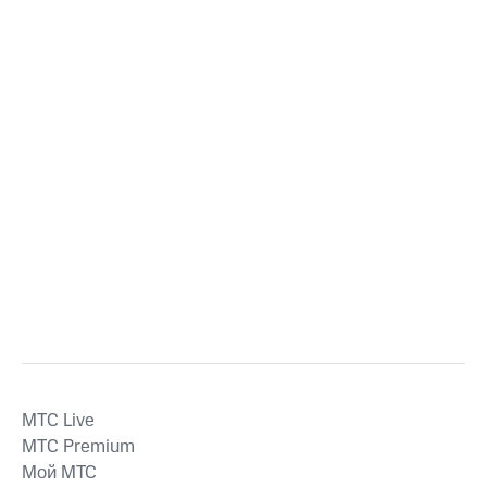
MTС Live
MTС Premium
Мой МТС