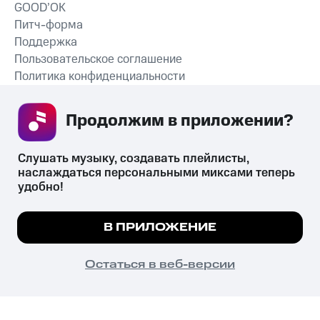
GOOD’OK
Питч-форма
Поддержка
Пользовательское соглашение
Политика конфиденциальности
Рекомендательные технологии
Продолжим в приложении? 
СКАЧАТЬ ПРИЛОЖЕНИЕ
Слушать музыку, создавать плейлисты, 
наслаждаться персональными миксами теперь 
удобно!
Незаконное потребление наркотических средств,
психотропных веществ, их аналогов причиняет вред здоровью,
Мы используем куки, чтобы на сайте все
В ПРИЛОЖЕНИЕ
их незаконный оборот запрещён и влечёт установленную
работало.
Подробнее
законодательством ответственность.
© 2026 ООО «КИОН».
ПОНЯТНО
Остаться в веб-версии
Все права защищены
18+
Главная
В приложение
Избранное