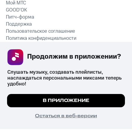
Мой МТС
GOOD’OK
Питч-форма
Поддержка
Пользовательское соглашение
Политика конфиденциальности
Рекомендательные технологии
Продолжим в приложении? 
СКАЧАТЬ ПРИЛОЖЕНИЕ
Слушать музыку, создавать плейлисты, 
наслаждаться персональными миксами теперь 
удобно!
Незаконное потребление наркотических средств,
психотропных веществ, их аналогов причиняет вред здоровью,
Мы используем куки, чтобы на сайте все
В ПРИЛОЖЕНИЕ
их незаконный оборот запрещён и влечёт установленную
работало.
Подробнее
законодательством ответственность.
© 2026 ООО «КИОН».
ПОНЯТНО
Остаться в веб-версии
Все права защищены
18+
Главная
В приложение
Избранное