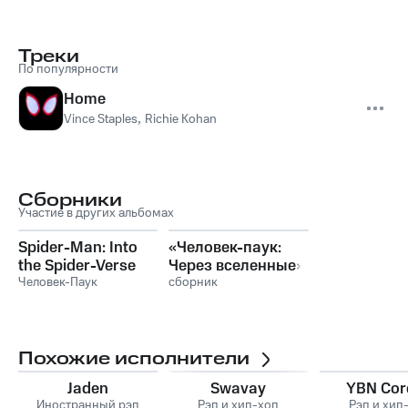
Треки
По популярности
Home
Vince Staples
,
Richie Kohan
Сборники
Участие в других альбомах
Spider-Man: Into
«Человек-паук:
the Spider-Verse
Через вселенные»
Человек-Паук
сборник
Похожие исполнители
Jaden
Swavay
YBN Cor
Иностранный рэп
Рэп и хип-хоп
Рэп и хип