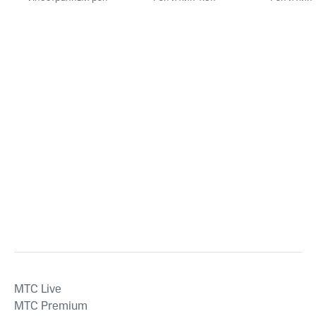
MTС Live
MTС Premium