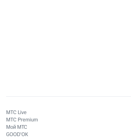
MTС Live
MTС Premium
Мой МТС
GOOD’OK