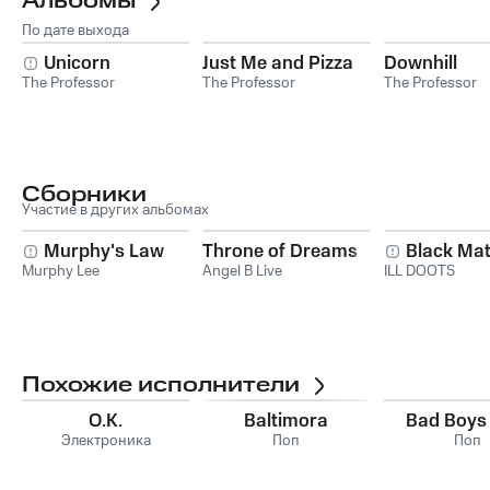
Альбомы
По дате выхода
Unicorn
Just Me and Pizza
Downhill
The Professor
The Professor
The Professor
Сборники
Участие в других альбомах
Murphy's Law
Throne of Dreams
Black Mat
Murphy Lee
Angel B Live
ILL DOOTS
Похожие исполнители
O.K.
Baltimora
Bad Boys
Электроника
Поп
Поп