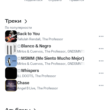
Поделиться
Слушать
Нравится
Треки
По популярности
Back to You
Tallulah Rendall
,
The Professor
Blanco & Negro
Mirlos & Cuervos
,
The Professor
,
GNDSMNTS Records
MSMM (Me Siento Mucho Mejor)
Mirlos & Cuervos
,
The Professor
,
GNDSMNTS Records
Whispers
ILL DOOTS
,
The Professor
Chase
Angel B Live
,
The Professor