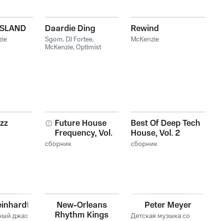
ISLAND
Daardie Ding
Rewind
ie
Sgom
,
DJ Fortee
,
McKenzie
McKenzie
,
Optimist
Music ZA
zz
Future House
Best Of Deep Tech
Frequency, Vol. 01
House, Vol. 2
сборник
сборник
inhardt
New-Orleans
Peter Meyer
Rhythm Kings
ный джаз
Детская музыка со