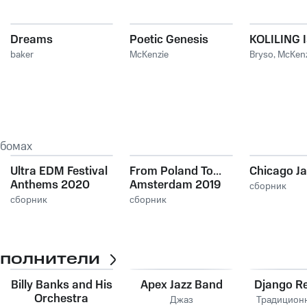
Dreams
Poetic Genesis
KOLILING 
baker
McKenzie
Bryso
,
McKenz
ьбомах
Ultra EDM Festival
From Poland To...
Chicago Ja
Anthems 2020
Amsterdam 2019
сборник
сборник
сборник
сполнители
Billy Banks and His
Apex Jazz Band
Django Re
Orchestra
Джаз
Традицион