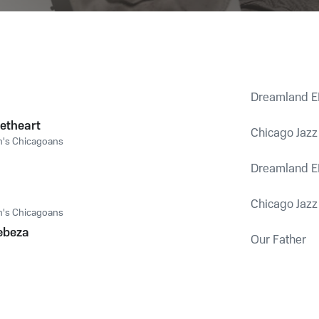
Dreamland E
etheart
Chicago Jazz
's Chicagoans
Dreamland E
Chicago Jazz
's Chicagoans
ebeza
Our Father