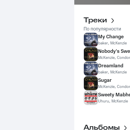
Треки
По популярности
My Change
baker
,
McKenzie
Nobody's Swe
McKenzie
,
Condon
Dreamland
baker
,
McKenzie
Sugar
McKenzie
,
Condon
Sweety Mabh
Uhuru
,
McKenzie
Альбомы