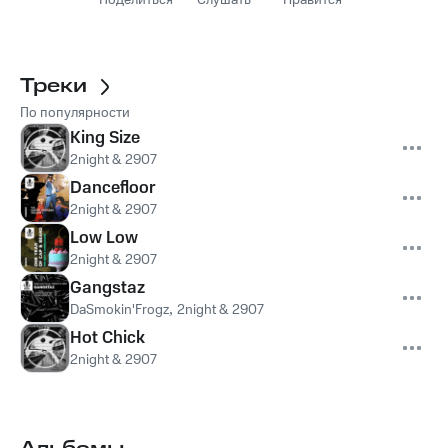
Поделиться
Слушать
Нравится
Треки
По популярности
King Size
2night & 2907
Dancefloor
2night & 2907
Low Low
2night & 2907
Gangstaz
DaSmokin'Frogz
,
2night & 2907
Hot Chick
2night & 2907