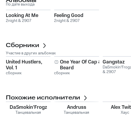
Альбомы
По дате выхода
Looking At Me
Feeling Good
2night & 2907
2night & 2907
Сборники
Участие в других альбомах
United Hustlers,
One Year Of Cap &
Gangstaz
Vol. 1
Beard
DaSmokin'Frogz
& 2907
сборник
сборник
Похожие исполнители
DaSmokin'Frogz
Andruss
Alex Twi
Танцевальная
Танцевальная
Хаус