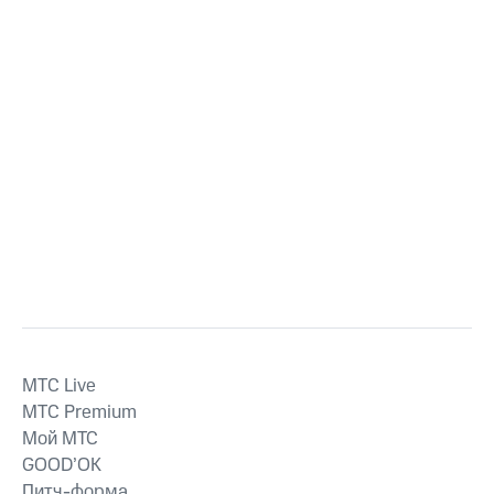
MTС Live
MTС Premium
Мой МТС
GOOD’OK
Питч-форма