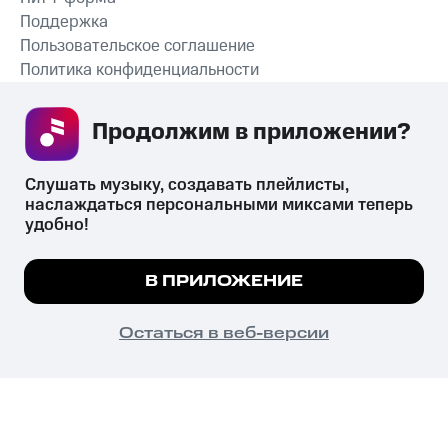
Поддержка
Пользовательское соглашение
Политика конфиденциальности
Рекомендательные технологии
Продолжим в приложении? 
СКАЧАТЬ ПРИЛОЖЕНИЕ
Слушать музыку, создавать плейлисты, 
наслаждаться персональными миксами теперь 
удобно!
Незаконное потребление наркотических средств,
психотропных веществ, их аналогов причиняет вред здоровью,
Мы используем куки, чтобы на сайте все
В ПРИЛОЖЕНИЕ
их незаконный оборот запрещён и влечёт установленную
работало.
Подробнее
законодательством ответственность.
© 2026 ООО «КИОН».
ПОНЯТНО
Остаться в веб-версии
Все права защищены
18+
Главная
В приложение
Избранное