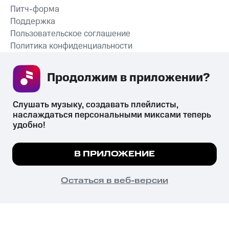
Питч-форма
Поддержка
Пользовательское соглашение
Политика конфиденциальности
Рекомендательные технологии
Продолжим в приложении? 
СКАЧАТЬ ПРИЛОЖЕНИЕ
Слушать музыку, создавать плейлисты, 
наслаждаться персональными миксами теперь 
удобно!
Незаконное потребление наркотических средств,
психотропных веществ, их аналогов причиняет вред здоровью,
Мы используем куки, чтобы на сайте все
В ПРИЛОЖЕНИЕ
их незаконный оборот запрещён и влечёт установленную
работало.
Подробнее
законодательством ответственность.
© 2026 ООО «КИОН».
ПОНЯТНО
Остаться в веб-версии
Все права защищены
18+
Главная
В приложение
Избранное