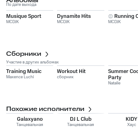
Альбомы
По дате выхода
Musique Sport
Dynamite Hits
Running O
MCDJK
MCDJK
MCDJK
Сборники
Участие в других альбомах
Training Music
Workout Hit
Summer Coc
Maxence Luchi
сборник
Party
Natalie
Похожие исполнители
Galaxyano
DJ L Club
KIDY
Танцевальная
Танцевальная
Хаус