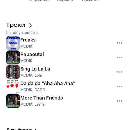
Поделиться
Слушать
Нравится
Треки
По популярности
Freaks
MCDJK
Papaoutai
MCDJK
Sing La La La
MCDJK
,
Lola
Da da da "Aha Aha Aha"
MCDJK
,
DADO
More Than Friends
MCDJK
,
Leslie