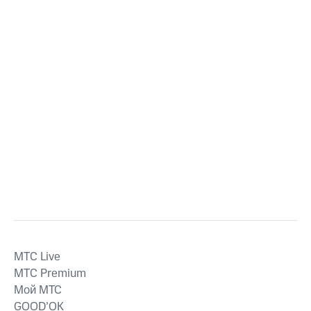
MTС Live
MTС Premium
Мой МТС
GOOD’OK