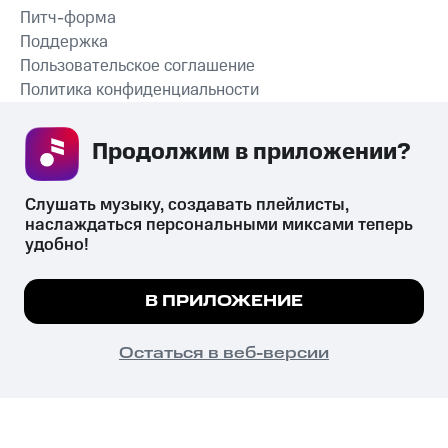
Питч-форма
Поддержка
Пользовательское соглашение
Политика конфиденциальности
Рекомендательные технологии
Продолжим в приложении? 
СКАЧАТЬ ПРИЛОЖЕНИЕ
Слушать музыку, создавать плейлисты, 
наслаждаться персональными миксами теперь 
удобно!
Незаконное потребление наркотических средств,
психотропных веществ, их аналогов причиняет вред здоровью,
Мы используем куки, чтобы на сайте все
В ПРИЛОЖЕНИЕ
их незаконный оборот запрещён и влечёт установленную
работало.
Подробнее
законодательством ответственность.
© 2026 ООО «КИОН».
ПОНЯТНО
Остаться в веб-версии
Все права защищены
18+
Главная
В приложение
Избранное