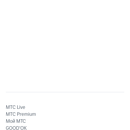
MTС Live
MTС Premium
Мой МТС
GOOD’OK