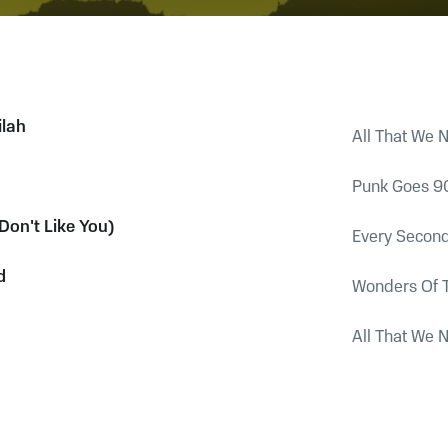
ilah
All That We 
Punk Goes 9
 Don't Like You)
Every Secon
d
Wonders Of 
All That We 