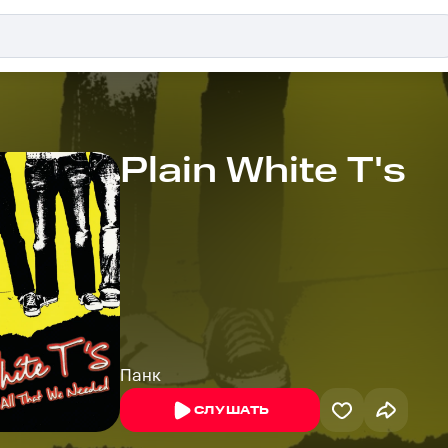
Plain White T's
Панк
СЛУШАТЬ