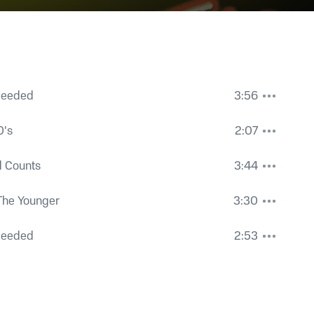
Needed
3:56
0's
2:07
d Counts
3:44
The Younger
3:30
Needed
2:53