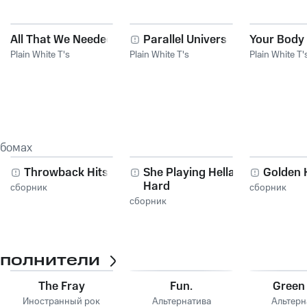
All That We Needed
Parallel Universe
Your Body
Plain White T's
Plain White T's
Plain White T'
ьбомах
i
Throwback Hits
She Playing Hella
Golden 
Hard
сборник
сборник
сборник
сполнители
The Fray
Fun.
Green
Иностранный рок
Альтернатива
Альтерн