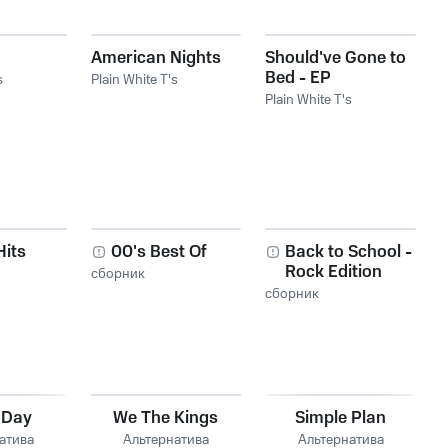
American Nights
Should've Gone to
Bed - EP
s
Plain White T's
Plain White T's
Hits
00's Best Of
Back to School -
Rock Edition
сборник
сборник
 Day
We The Kings
Simple Plan
атива
Альтернатива
Альтернатива