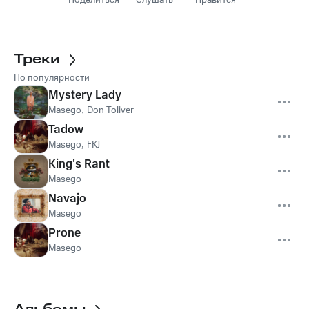
Поделиться
Слушать
Нравится
Треки
По популярности
Mystery Lady
Masego
,
Don Toliver
Tadow
Masego
,
FKJ
King's Rant
Masego
Navajo
Masego
Prone
Masego