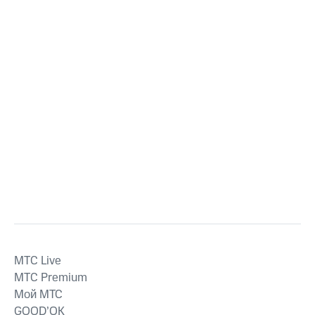
MTС Live
MTС Premium
Мой МТС
GOOD’OK