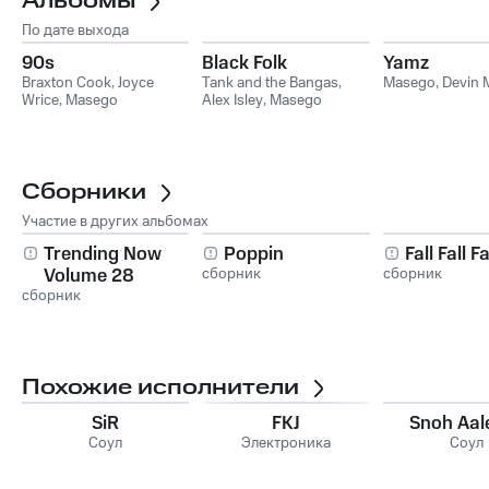
Альбомы
По дате выхода
90s
Black Folk
Yamz
Braxton Cook
,
Joyce
Tank and the Bangas
,
Masego
,
Devin 
Wrice
,
Masego
Alex Isley
,
Masego
Сборники
Участие в других альбомах
Trending Now
Poppin
Fall Fall Fa
Volume 28
сборник
сборник
сборник
Похожие исполнители
SiR
FKJ
Snoh Aal
Соул
Электроника
Соул