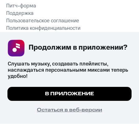
Питч-форма
Поддержка
Пользовательское соглашение
Политика конфиденциальности
Рекомендательные технологии
Продолжим в приложении? 
СКАЧАТЬ ПРИЛОЖЕНИЕ
Слушать музыку, создавать плейлисты, 
наслаждаться персональными миксами теперь 
удобно!
Незаконное потребление наркотических средств,
психотропных веществ, их аналогов причиняет вред здоровью,
Мы используем куки, чтобы на сайте все
В ПРИЛОЖЕНИЕ
их незаконный оборот запрещён и влечёт установленную
работало.
Подробнее
законодательством ответственность.
© 2026 ООО «КИОН».
ПОНЯТНО
Остаться в веб-версии
Все права защищены
18+
Главная
В приложение
Избранное