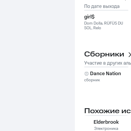
По дате выхода
girl$
Dom Dolla
,
RÜFÜS DU
SOL
,
Relo
Сборники
Участие в других ал
Dance Nation
сборник
Похожие и
Elderbrook
Электроника