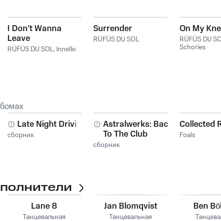
I Don't Wanna
Surrender
On My Kne
Leave
RÜFÜS DU SOL
RÜFÜS DU S
Schories
RÜFÜS DU SOL
,
Innellea
ьбомах
Late Night Driving
Astralwerks: Back
Collected
To The Club
сборник
Foals
сборник
сполнители
Lane 8
Jan Blomqvist
Ben B
Танцевальная
Танцевальная
Танцева