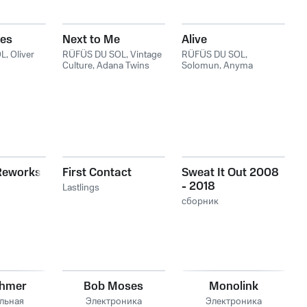
es
Next to Me
Alive
OL
,
Oliver
RÜFÜS DU SOL
,
Vintage
RÜFÜS DU SOL
,
Culture
,
Adana Twins
Solomun
,
Anyma
 Reworks
First Contact
Sweat It Out 2008
- 2018
Lastlings
сборник
öhmer
Bob Moses
Monolink
льная
Электроника
Электроника