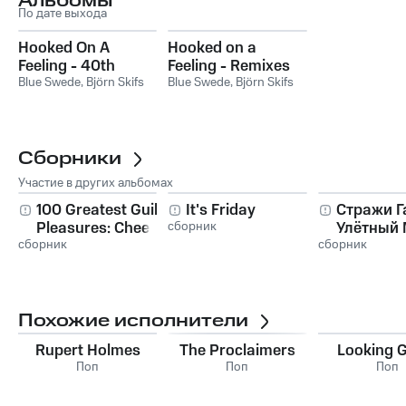
Альбомы
По дате выхода
Hooked On A
Hooked on a
Feeling - 40th
Feeling - Remixes
Anniversary
Blue Swede
,
Björn Skifs
Blue Swede
,
Björn Skifs
Collection
Сборники
Участие в других альбомах
100 Greatest Guilty
It's Friday
Стражи Г
Pleasures: Cheesy
сборник
Улётный 
сборник
Pop Hits
сборник
Похожие исполнители
Rupert Holmes
The Proclaimers
Looking 
Поп
Поп
Поп