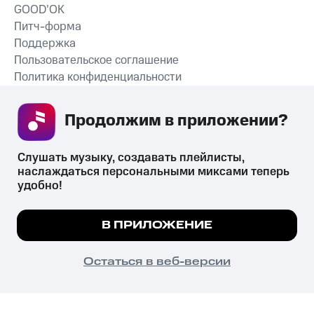
GOOD’OK
Питч-форма
Поддержка
Пользовательское соглашение
Политика конфиденциальности
Рекомендательные технологии
Продолжим в приложении? 
СКАЧАТЬ ПРИЛОЖЕНИЕ
Слушать музыку, создавать плейлисты, 
наслаждаться персональными миксами теперь 
удобно!
Незаконное потребление наркотических средств,
психотропных веществ, их аналогов причиняет вред здоровью,
Мы используем куки, чтобы на сайте все
В ПРИЛОЖЕНИЕ
их незаконный оборот запрещён и влечёт установленную
работало.
Подробнее
законодательством ответственность.
© 2026 ООО «КИОН».
ПОНЯТНО
Остаться в веб-версии
Все права защищены
18+
Главная
В приложение
Избранное