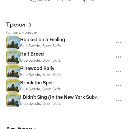
Поделиться
Слушать
Нравится
Треки
По популярности
Hooked on a Feeling
Blue Swede
,
Björn Skifs
Half Breed
Blue Swede
,
Björn Skifs
Pinewood Rally
Blue Swede
,
Björn Skifs
Break the Spell
Blue Swede
,
Björn Skifs
I Didn't Sing (In the New York Subway)
Blue Swede
,
Björn Skifs