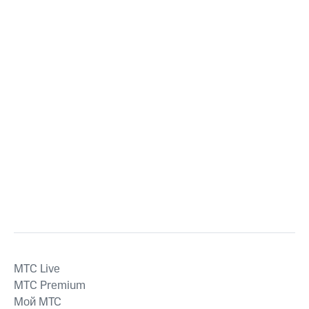
MTС Live
MTС Premium
Мой МТС