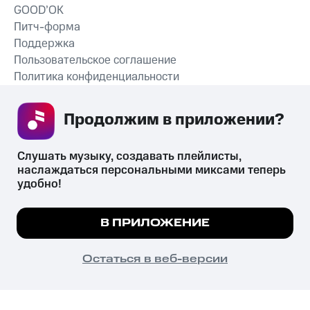
GOOD’OK
Питч-форма
Поддержка
Пользовательское соглашение
Политика конфиденциальности
Рекомендательные технологии
Продолжим в приложении? 
СКАЧАТЬ ПРИЛОЖЕНИЕ
Слушать музыку, создавать плейлисты, 
наслаждаться персональными миксами теперь 
удобно!
Незаконное потребление наркотических средств,
психотропных веществ, их аналогов причиняет вред здоровью,
Мы используем куки, чтобы на сайте все
В ПРИЛОЖЕНИЕ
их незаконный оборот запрещён и влечёт установленную
работало.
Подробнее
законодательством ответственность.
© 2026 ООО «КИОН».
ПОНЯТНО
Остаться в веб-версии
Все права защищены
18+
Главная
В приложение
Избранное