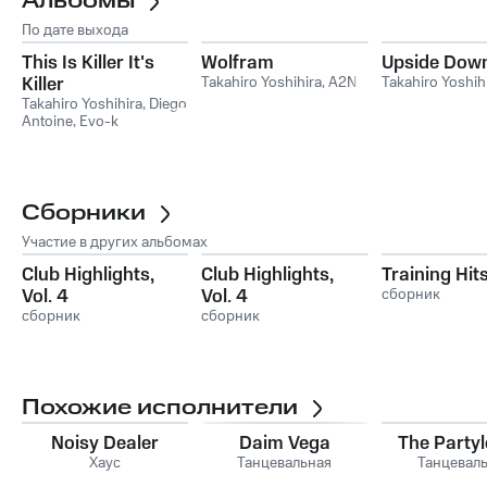
Альбомы
По дате выхода
This Is Killer It's
Wolfram
Upside Dow
Killer
Takahiro Yoshihira
,
A2N
Takahiro Yoshih
Takahiro Yoshihira
,
Diego
Antoine
,
Evo-k
Сборники
Участие в других альбомах
Club Highlights,
Club Highlights,
Training Hit
Vol. 4
Vol. 4
сборник
сборник
сборник
Похожие исполнители
Noisy Dealer
Daim Vega
The Partyl
Хаус
Танцевальная
Танцевал