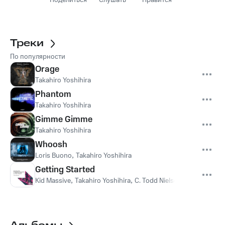
Поделиться
Слушать
Нравится
Треки
По популярности
Orage
Takahiro Yoshihira
Phantom
Takahiro Yoshihira
Gimme Gimme
Takahiro Yoshihira
Whoosh
Loris Buono
,
Takahiro Yoshihira
Getting Started
Kid Massive
,
Takahiro Yoshihira
,
C. Todd Nielsen
,
Natsch
,
Jord