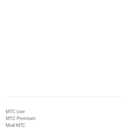
MTС Live
MTС Premium
Мой МТС