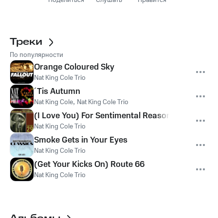
Поделиться
Слушать
Нравится
Треки
По популярности
Orange Coloured Sky
Nat King Cole Trio
´Tis Autumn
Nat King Cole
,
Nat King Cole Trio
(I Love You) For Sentimental Reasons
Nat King Cole Trio
Smoke Gets in Your Eyes
Nat King Cole Trio
(Get Your Kicks On) Route 66
Nat King Cole Trio