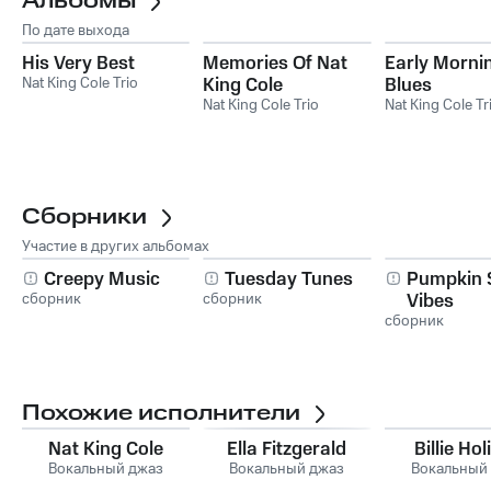
Альбомы
По дате выхода
His Very Best
Memories Of Nat
Early Morni
Nat King Cole Trio
King Cole
Blues
Nat King Cole Trio
Nat King Cole Tr
Сборники
Участие в других альбомах
Creepy Music
Tuesday Tunes
Pumpkin 
сборник
сборник
Vibes
сборник
Похожие исполнители
Nat King Cole
Ella Fitzgerald
Billie Ho
Вокальный джаз
Вокальный джаз
Вокальный