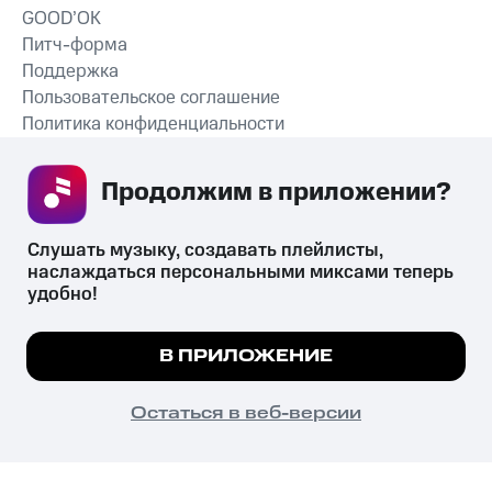
GOOD’OK
Питч-форма
Поддержка
Пользовательское соглашение
Политика конфиденциальности
Рекомендательные технологии
Продолжим в приложении? 
СКАЧАТЬ ПРИЛОЖЕНИЕ
Слушать музыку, создавать плейлисты, 
наслаждаться персональными миксами теперь 
удобно!
Незаконное потребление наркотических средств,
психотропных веществ, их аналогов причиняет вред здоровью,
Мы используем куки, чтобы на сайте все
В ПРИЛОЖЕНИЕ
их незаконный оборот запрещён и влечёт установленную
работало.
Подробнее
законодательством ответственность.
© 2026 ООО «КИОН».
ПОНЯТНО
Остаться в веб-версии
Все права защищены
18+
Главная
В приложение
Избранное