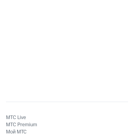
MTС Live
MTС Premium
Мой МТС