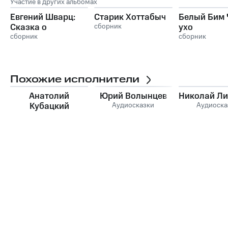
Участие в других альбомах
Евгений Шварц:
Старик Хоттабыч
Белый Бим 
Сказка о
сборник
ухо
потерянном
сборник
сборник
времени
Похожие исполнители
Анатолий
Юрий Волынцев
Николай Ли
Кубацкий
Аудиосказки
Аудиоска