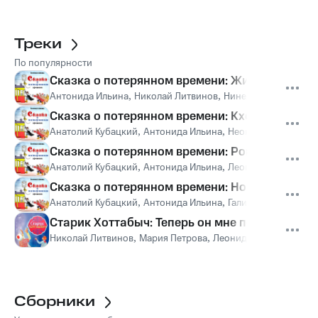
Треки
По популярности
Сказка о потерянном времени: Жил-был мальч
Антонида Ильина
,
Николай Литвинов
,
Нинель Шеффер
Сказка о потерянном времени: Кхе-кхе, что это
Анатолий Кубацкий
,
Антонида Ильина
,
Неонила Маратова
,
Сказка о потерянном времени: Ровно в полде
Анатолий Кубацкий
,
Антонида Ильина
,
Леонид Пирогов
,
М
Сказка о потерянном времени: Но тут ждала и
Анатолий Кубацкий
,
Антонида Ильина
,
Галина Иванова
,
Га
Старик Хоттабыч: Теперь он мне покоя не дас
Николай Литвинов
,
Мария Петрова
,
Леонид Пирогов
,
Мари
Сборники