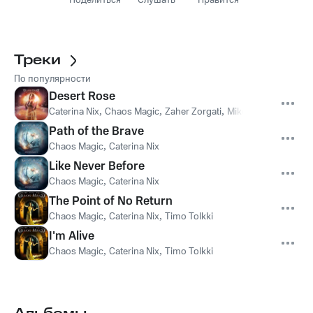
Поделиться
Слушать
Нравится
Треки
По популярности
Desert Rose
Caterina Nix
,
Chaos Magic
,
Zaher Zorgati
,
Mike Terrana
Path of the Brave
Chaos Magic
,
Caterina Nix
Like Never Before
Chaos Magic
,
Caterina Nix
The Point of No Return
Chaos Magic
,
Caterina Nix
,
Timo Tolkki
I'm Alive
Chaos Magic
,
Caterina Nix
,
Timo Tolkki