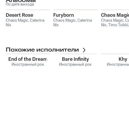
Альбомы
По дате выхода
Desert Rose
Furyborn
Chaos Magi
Chaos Magic
,
Caterina
Chaos Magic
,
Caterina
Chaos Magic
,
Ca
Nix
Nix
Nix
,
Timo Tolkki
Charney
Похожие исполнители
End of the Dream
Bare Infinity
Khy
Иностранный рок
Иностранный рок
Иностранны