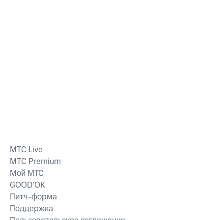
MTС Live
MTС Premium
Мой МТС
GOOD’OK
Питч-форма
Поддержка