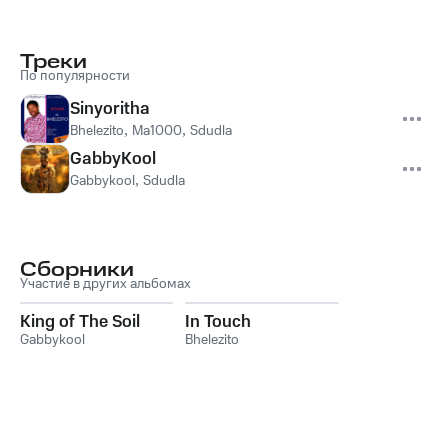
Треки
По популярности
Sinyoritha
Bhelezito
,
Ma1000
,
Sdudla
GabbyKool
Gabbykool
,
Sdudla
Сборники
Участие в других альбомах
King of The Soil
In Touch
Gabbykool
Bhelezito