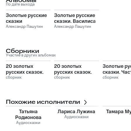
Альбомы
По дате выхода
Золотые русские
Золотые русские
сказки
сказки. Василиса
Александр Пашутин
Прекрасная
Александр Пашутин
Сборники
Участие в других альбомах
20 золотых
20 золотых
Золотые ру
русских сказок.
русских сказок.
сказки. Част
Часть 1
сборник
Часть 2
сборник
сборник
Похожие исполнители
Татьяна
Лариса Лужина
Тамара М
Родионова
Аудиосказки
Аудиосказки