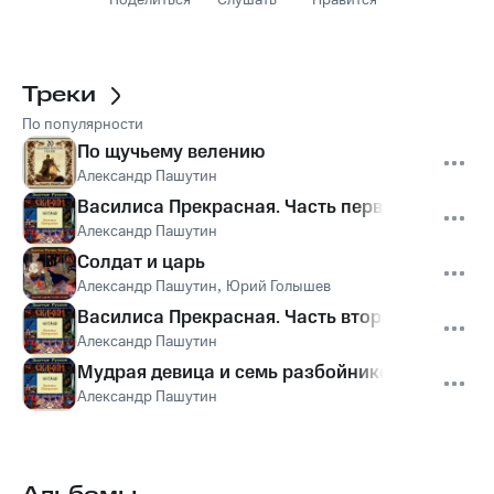
Поделиться
Слушать
Нравится
Треки
По популярности
По щучьему велению
Александр Пашутин
Василиса Прекрасная. Часть первая
Александр Пашутин
Солдат и царь
Александр Пашутин
,
Юрий Голышев
Василиса Прекрасная. Часть вторая
Александр Пашутин
Мудрая девица и семь разбойников. Часть тр
Александр Пашутин