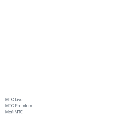
MTС Live
MTС Premium
Мой МТС