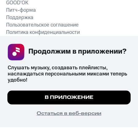
GOOD’OK
Питч-форма
Поддержка
Пользовательское соглашение
Политика конфиденциальности
Рекомендательные технологии
Продолжим в приложении? 
СКАЧАТЬ ПРИЛОЖЕНИЕ
Слушать музыку, создавать плейлисты, 
наслаждаться персональными миксами теперь 
удобно!
Незаконное потребление наркотических средств,
психотропных веществ, их аналогов причиняет вред здоровью,
Мы используем куки, чтобы на сайте все
В ПРИЛОЖЕНИЕ
их незаконный оборот запрещён и влечёт установленную
работало.
Подробнее
законодательством ответственность.
© 2026 ООО «КИОН».
ПОНЯТНО
Остаться в веб-версии
Все права защищены
18+
Главная
В приложение
Избранное