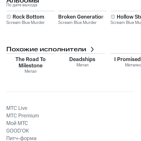
Альбомы
По дате выхода
Rock Bottom
Broken Generation
Hollow St
Scream Blue Murder
Scream Blue Murder
Scream Blue Mu
Похожие исполнители
The Road To
Deadships
I Promise
Milestone
Метал
Металк
Метал
MTС Live
MTС Premium
Мой МТС
GOOD’OK
Питч-форма